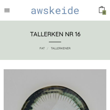
Gå
til
innholdet
0
TALLERKEN NR 16
FAT
TALLERKENER