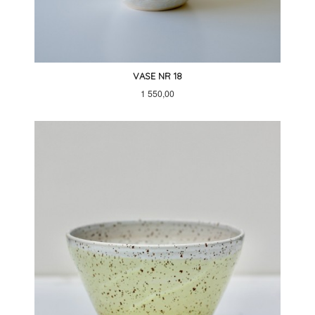
VASE NR 18
Pris
1 550,00