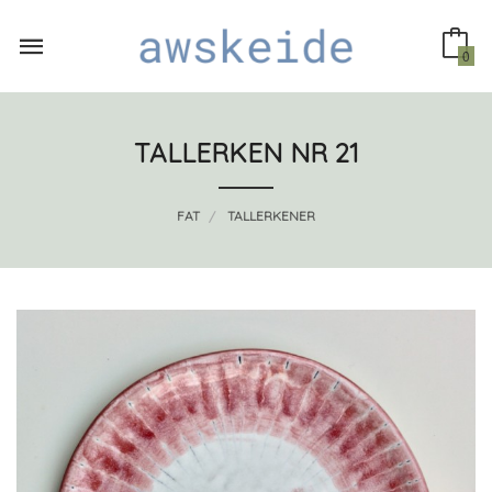
Gå
til
innholdet
0
TALLERKEN NR 21
FAT
TALLERKENER