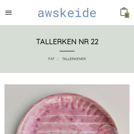
Gå
til
innholdet
0
TALLERKEN NR 22
FAT
TALLERKENER