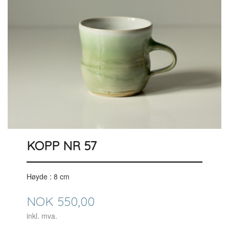
KOPP NR 57
Høyde : 8 cm
Pris
NOK
550,00
inkl. mva.