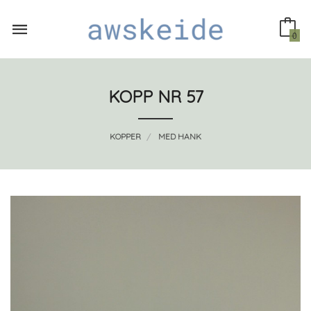
Gå
til
innholdet
0
KOPP NR 57
KOPPER
MED HANK