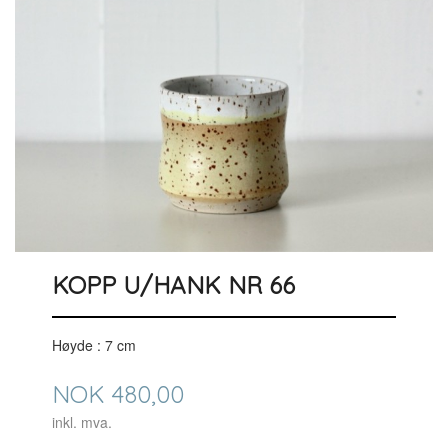
KOPP U/HANK NR 66
Høyde : 7 cm
Pris
NOK
480,00
inkl. mva.