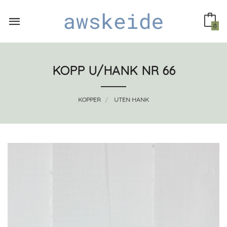
Gå
til
innholdet
0
KOPP U/HANK NR 66
KOPPER
UTEN HANK