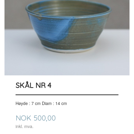
SKÅL NR 4
Høyde : 7 cm Diam : 14 cm
Pris
NOK
500,00
inkl. mva.