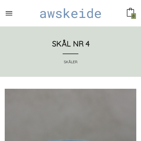
Gå
til
innholdet
0
SKÅL NR 4
SKÅLER