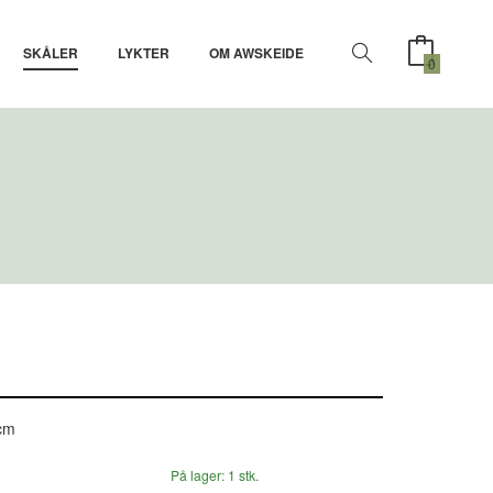
SKÅLER
LYKTER
OM AWSKEIDE
0
 cm
På lager: 1 stk.