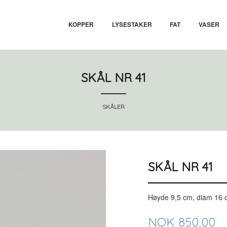
KOPPER
LYSESTAKER
FAT
VASER
SKÅL NR 41
SKÅLER
SKÅL NR 41
Høyde 9,5 cm, diam 16
Pris
NOK
850,00