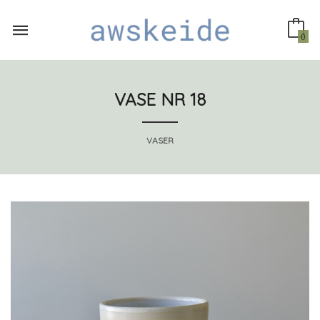
Gå
til
innholdet
0
VASE NR 18
VASER