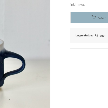
inkl. mva.
KJØP
Lagerstatus:
På lager: 1