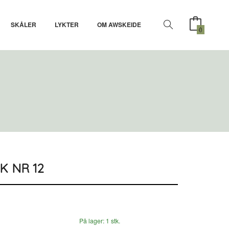
SKÅLER
LYKTER
OM AWSKEIDE
0
K NR 12
På lager: 1 stk.